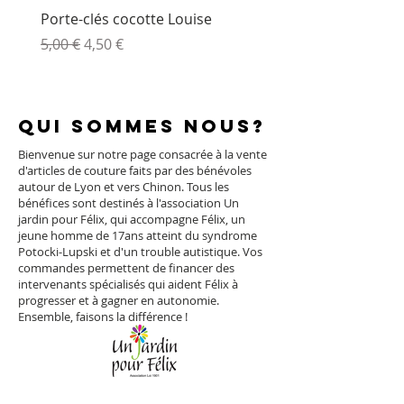
Porte-clés cocotte Louise
Porte cake toile de Jou
Prix original
Prix promotionnel
Prix
5,00 €
4,50 €
15,00 €
Qui sommes nous?
Bienvenue sur notre page consacrée à la vente
d'articles de couture faits par des bénévoles
autour de Lyon et vers Chinon. Tous les
bénéfices sont destinés à l'association Un
jardin pour Félix, qui accompagne Félix, un
jeune homme de 17ans atteint du syndrome
Potocki-Lupski et d'un trouble autistique. Vos
commandes permettent de financer des
intervenants spécialisés qui aident Félix à
progresser et à gagner en autonomie.
Ensemble, faisons la différence !