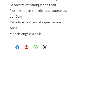
La cocotte est fabriquée en tissu,
feutrine, ruban et perles . La hauteur est
de 10cm
Cet article n’est pas fabriqué par nos
soins.
Modèle Angèle la belle.
Aucun avis pour le moment
Partagez votre expérience, soyez le
premier à laisser un avis.
Laisser un avis
La boutique de l'Association
Un Jardin pour Félix