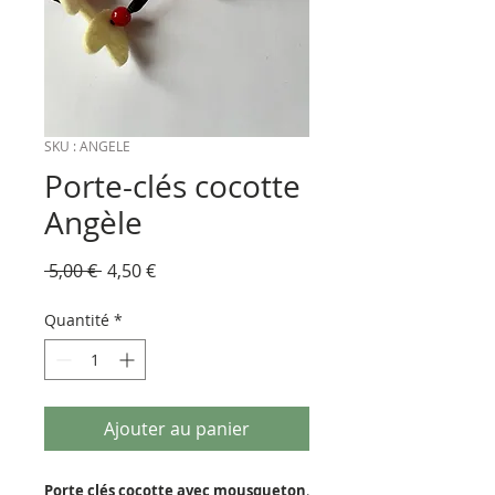
SKU : ANGELE
Porte-clés cocotte
Angèle
Prix
Prix
 5,00 € 
4,50 €
original
promotionnel
Quantité
*
Ajouter au panier
Porte clés cocotte avec mousqueton
.