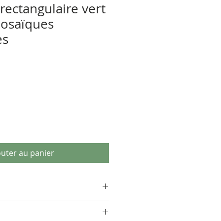
rectangulaire vert
osaïques
es
outer au panier
onge dessus pour le nettoyer.