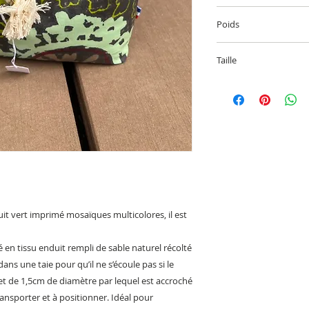
Tissu enduit en cot
Poids
Tissu blanc de la bou
Cale-Porte garni de 
Taille
Dimension :
Hauteur 17 cm
Largeur 20cm
Profondeur fond 6
uit vert imprimé mosaïques multicolores, il est
 en tissu enduit rempli de sable naturel récolté
dans une taie pour qu’il ne s’écoule pas si le
let de 1,5cm de diamètre par lequel est accroché
transporter et à positionner. Idéal pour