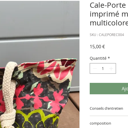
Cale-Porte 
imprimé m
multicolor
SKU : CALEPOREC004
Prix
15,00 €
Quantité
*
Aj
Conseils d'entretien
Passez un coup d’ép
composition