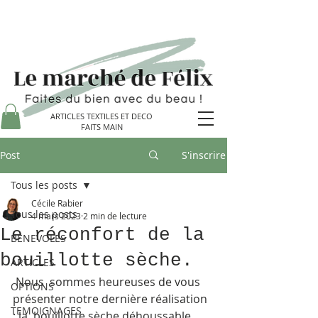
ARTICLES TEXTILES ET DECO
FAITS MAIN
Post
S'inscrire
Tous les posts
Cécile Rabier
Tous les posts
4 mars 2023
2 min de lecture
Le réconfort de la
BENEVOLES
bouillotte sèche.
ARTICLES
 Nous  sommes heureuses de vous 
OPTIONS
présenter notre dernière réalisation 
TEMOIGNAGES
: la  bouillotte sèche déhoussable. 