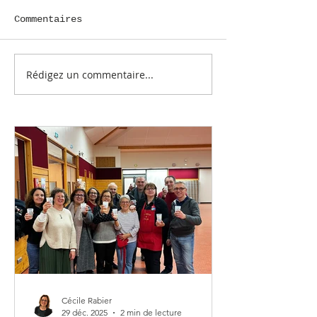
Commentaires
Rédigez un commentaire...
Un porte bouteille
IT BAG for t
bien frais
beach (Le sac pour
la plage)
Cécile Rabier
29 déc. 2025
2 min de lecture