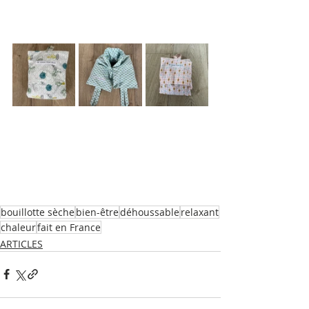
bouillotte sèche
bien-être
déhoussable
relaxant
chaleur
fait en France
ARTICLES