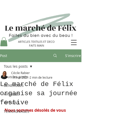
ARTICLES TEXTILES ET DECO
FAITS MAIN
Post
S'inscrire
Tous les posts
Cécile Rabier
Tous les posts
19 mai 2021
2 min de lecture
Le marché de Félix
BENEVOLES
organise sa journée
ARTICLES
festive
OPTIONS
Nous sommes désolés de vous 
TEMOIGNAGES