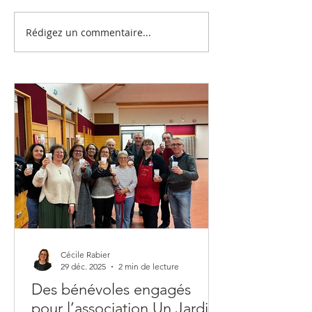
Rédigez un commentaire...
Le marché de Noël
A quoi sert 
de Félix
petit marché
Cécile Rabier
29 déc. 2025
2 min de lecture
Des bénévoles engagés
pour l’association Un Jardin