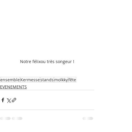
Notre félixou très songeur !
ensemble
Kermesse
stands
molkky
fête
EVENEMENTS