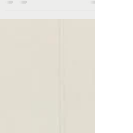
Je vous présente 2 nouveautés sur notre
site cette semaine : Une carte pour la fête
des mères et son bracelet. Un sac de
course pliable....